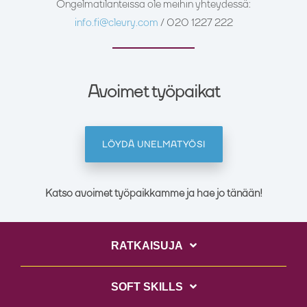
Ongelmatilanteissa ole meihin yhteydessä:
info.fi@clevry.com
/ 020 1227 222
Avoimet työpaikat
LÖYDÄ UNELMATYÖSI
Katso avoimet työpaikkamme ja hae jo tänään!
RATKAISUJA
SOFT SKILLS