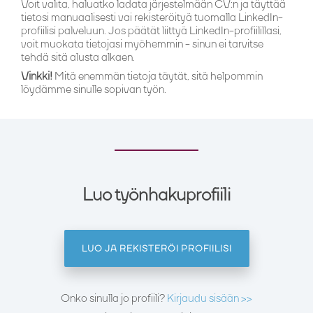
Voit valita, haluatko ladata järjestelmään CV:n ja täyttää
tietosi manuaalisesti vai rekisteröityä tuomalla LinkedIn-
profiilisi palveluun. Jos päätät liittyä LinkedIn-profiilillasi,
voit muokata tietojasi myöhemmin - sinun ei tarvitse
tehdä sitä alusta alkaen.
Vinkki!
Mitä enemmän tietoja täytät, sitä helpommin
löydämme sinulle sopivan työn.
Luo työnhakuprofiili
LUO JA REKISTERÖI PROFIILISI
Onko sinulla jo profiili?
Kirjaudu sisään >>