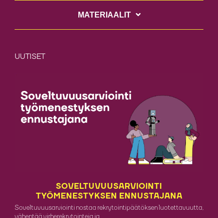
MATERIAALIT
UUTISET
SOVELTUVUUSARVIOINTI
TYÖMENESTYKSEN ENNUSTAJANA
Soveltuvuusarviointi nostaa rekrytointipäätöksen luotettavuutta,
vähentää virherekrytointeja ja...