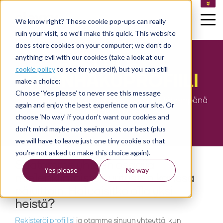
AVOIMET TYÖPAIKAT
We know right? These cookie pop-ups can really
KIRJAUDU (YRITYS)
ruin your visit, so we’ll make this quick. This website
KIRJAUDU (KONSULTTI)
does store cookies on your computer; we don’t do
LUO
anything evil with our cookies (take a look at our
cookie policy
to see for yourself), but you can still
TYÖNHAKUPROFIILI
make a choice:
Choose ‘Yes please’ to never see this message
Luomalla profiilin olet yhden askeleen lähempänä
again and enjoy the best experience on our site. Or
unelmatyötäsi!
choose ‘No way’ if you don’t want our cookies and
don’t mind maybe not seeing us at our best (plus
we will have to leave just one tiny cookie so that
you're not asked to make this choice again).
Saatamme yhteen osaajia
Yes please
No way
mielenkiintoisten yritysten kanssa
päivittäin. Haluaisitko olla yksi
heistä?
Rekisteröi profiilisi
ja otamme sinuun yhteyttä, kun