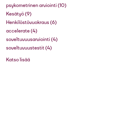
psykometrinen arviointi
(10)
Kesätyö
(9)
Henkilöstövuokraus
(6)
accelerate
(4)
soveltuvuusarviointi
(4)
soveltuvuustestit
(4)
Katso lisää