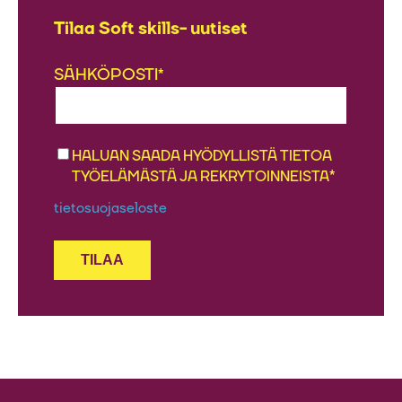
Tilaa Soft skills- uutiset
SÄHKÖPOSTI
*
HALUAN SAADA HYÖDYLLISTÄ TIETOA
*
TYÖELÄMÄSTÄ JA REKRYTOINNEISTA
tietosuojaseloste