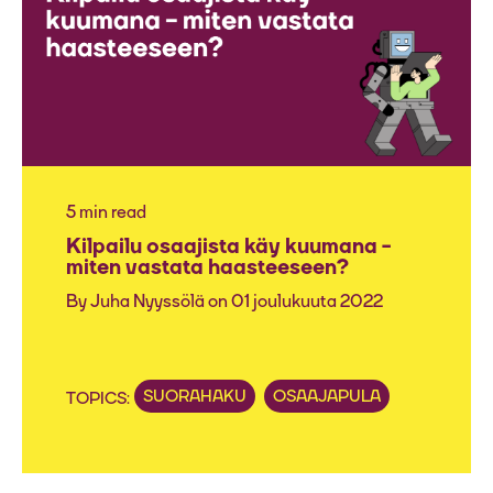
5 min read
Kilpailu osaajista käy kuumana -
miten vastata haasteeseen?
By
Juha Nyyssölä
on 01 joulukuuta 2022
SUORAHAKU
OSAAJAPULA
TOPICS: