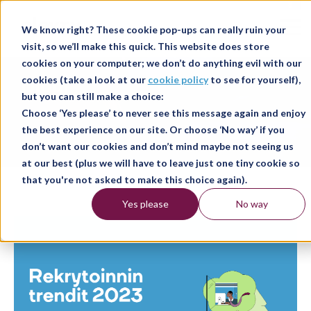
AVOIMET TYÖPAIKAT
We know right? These cookie pop-ups can really ruin your
KIRJAUDU (YRITYS)
visit, so we’ll make this quick. This website does store
KIRJAUDU (KONSULTTI)
cookies on your computer; we don’t do anything evil with our
Blogi
cookies (take a look at our
cookie policy
to see for yourself),
but you can still make a choice:
Choose ‘Yes please’ to never see this message again and enjoy
the best experience on our site. Or choose ‘No way’ if you
don’t want our cookies and don’t mind maybe not seeing us
at our best (plus we will have to leave just one tiny cookie so
that you're not asked to make this choice again).
Yes please
No way