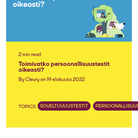
2 min read
Toimivatko persoonallisuustestit
oikeasti?
By
Clevry
on 19 elokuuta 2022
SOVELTUVUUSTESTIT
PERSOONALLISUUS
TOPICS: