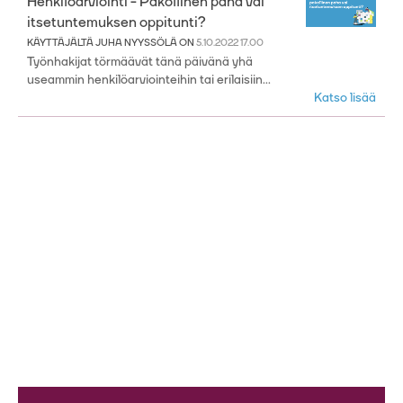
Henkilöarviointi - Pakollinen paha vai
itsetuntemuksen oppitunti?
KÄYTTÄJÄLTÄ
JUHA NYYSSÖLÄ
ON
5.10.2022 17.00
Työnhakijat törmäävät tänä päivänä yhä
useammin henkilöarviointeihin tai erilaisiin...
Katso lisää