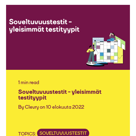
1 min read
Soveltuvuustestit - yleisimmät
testityypit
By
Clevry
on 10 elokuuta 2022
SOVELTUVUUSTESTIT
TOPICS: