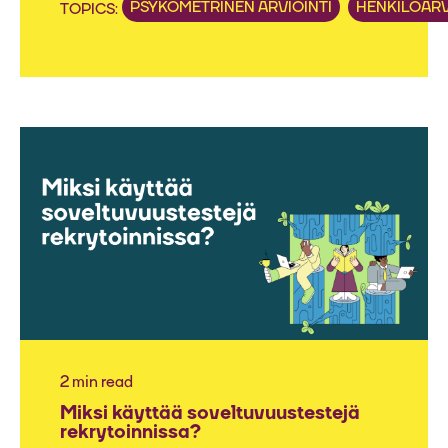
PSYKOMETRINEN ARVIOINTI
HENKILÖARV
TOPICS:
2 min read
Miksi käyttää soveltuvuustestejä
rekrytoinnissa?