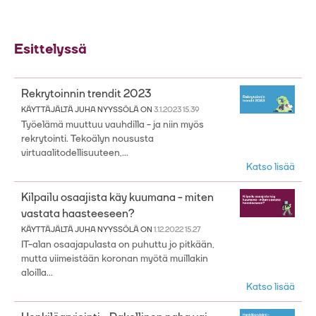
Esittelyssä
Rekrytoinnin trendit 2023
KÄYTTÄJÄLTÄ
JUHA NYYSSÖLÄ
ON
3.1.2023 15.39
Työelämä muuttuu vauhdilla - ja niin myös
rekrytointi. Tekoälyn noususta
virtuaalitodellisuuteen,...
Katso lisää
Kilpailu osaajista käy kuumana - miten
vastata haasteeseen?
KÄYTTÄJÄLTÄ
JUHA NYYSSÖLÄ
ON
1.12.2022 15.27
IT-alan osaajapulasta on puhuttu jo pitkään,
mutta viimeistään koronan myötä muillakin
aloilla...
Katso lisää